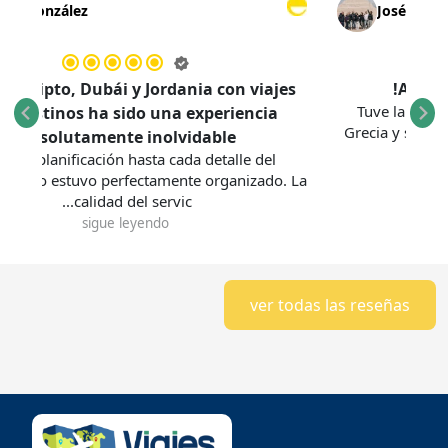
María González
Jos
Viajar a Egipto, Dubái y Jordania con viajes
Tuve l
multidestinos ha sido una experiencia
Grecia y
absolutamente inolvidable.
Desde la planificación hasta cada detalle del
ecorrido, todo estuvo perfectamente organizado. La
calidad del servic...
sigue leyendo
ver todas las reseñas