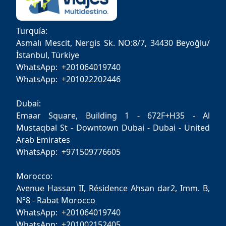
Turquía:
Asmalı Mescit, Nergis Sk. NO:8/7, 34430 Beyoğlu/
İstanbul, Türkiye
WhatsApp: +201064019740
WhatsApp: +201022202446
Dubai:
Emaar Square, Building 1 - 672F+H35 - Al
Mustaqbal St - Downtown Dubai - Dubai - United
Arab Emirates
WhatsApp: +971509776605
Morocco:
Avenue Hassan II, Résidence Ahsan dar2, Imm. B,
N°8 - Rabat Morocco
WhatsApp: +201064019740
WhatsApp: +201002152405