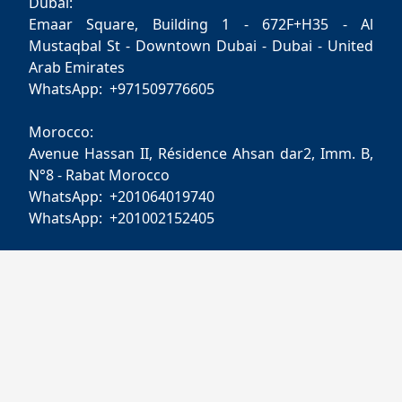
Dubai:
Emaar Square, Building 1 - 672F+H35 - Al
Mustaqbal St - Downtown Dubai - Dubai - United
Arab Emirates
WhatsApp: +971509776605
Morocco:
Avenue Hassan II, Résidence Ahsan dar2, Imm. B,
N°8 - Rabat Morocco
WhatsApp: +201064019740
WhatsApp: +201002152405
contactao@viajesmultidestino.com
Enlaces útiles
Blog
Contáctanos
Guía de viajes
Viaje Personalizado
Sobre Nosotros