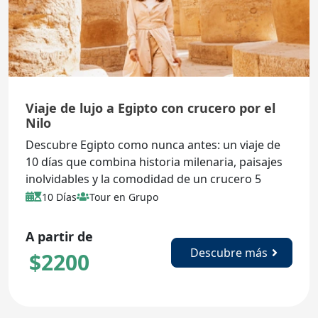
Viaje de lujo a Egipto con crucero por el
Nilo
Descubre Egipto como nunca antes: un viaje de
10 días que combina historia milenaria, paisajes
inolvidables y la comodidad de un crucero 5
estrellas por el Nilo. Visita las pirámides, los
10 Días
Tour en Grupo
templos de Luxor, el Valle de los Reyes y museos
emblemáticos, con guías en español, alojamiento
A partir de
de lujo y vuelos internos incluidos.
Descubre más
$
2200