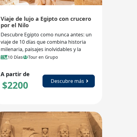
Viaje de lujo a Egipto con crucero
por el Nilo
Descubre Egipto como nunca antes: un
viaje de 10 días que combina historia
milenaria, paisajes inolvidables y la
comodidad de un crucero 5 estrellas
10 Días
Tour en Grupo
por el Nilo. Visita las pirámides, los
templos de Luxor, el Valle de los Reyes y
A partir de
museos emblemáticos, con guías en
Descubre más
$
2200
español, alojamiento de lujo y vuelos
internos incluidos.