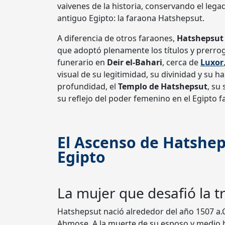
vaivenes de la historia, conservando el leg
antiguo Egipto: la faraona Hatshepsut.
A diferencia de otros faraones,
Hatshepsut
que adoptó plenamente los títulos y prerro
funerario en
Deir el-Bahari
, cerca de
Luxor
visual de su legitimidad, su divinidad y su ha
profundidad, el
Templo de Hatshepsut
, su
su reflejo del poder femenino en el Egipto f
El Ascenso de Hatshep
Egipto
La mujer que desafió la t
Hatshepsut nació alrededor del año 1507 a.C.
Ahmose. A la muerte de su esposo y medio h