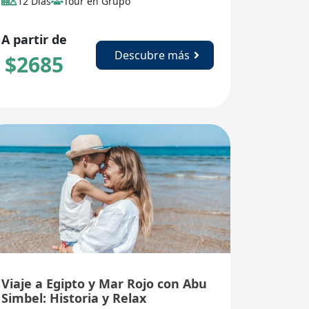
12 Días
Tour en Grupo
relájate en las playas de Sharm el Sheij.
A partir de
Descubre más
$
2685
Viaje a Egipto y Mar Rojo con Abu
Simbel: Historia y Relax