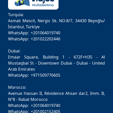
Turquía:
Asmalı Mescit, Nergis Sk. NO:8/7, 34430 Beyoğlu/
İstanbul, Türkiye
WhatsApp: +201064019740
WhatsApp: +201022202446
Dubai:
Emaar Square, Building 1 - 672F+H35 - Al
Mustaqbal St - Downtown Dubai - Dubai - United
Arab Emirates
WhatsApp: +971509776605
Morocco:
Avenue Hassan II, Résidence Ahsan dar2, Imm. B,
N°8 - Rabat Morocco
WhatsApp: +201064019740
WhatsApp: +201002152405