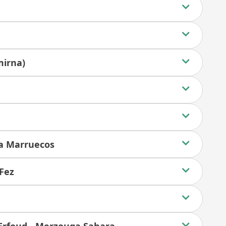
mirna)
a a Marruecos
 Fez