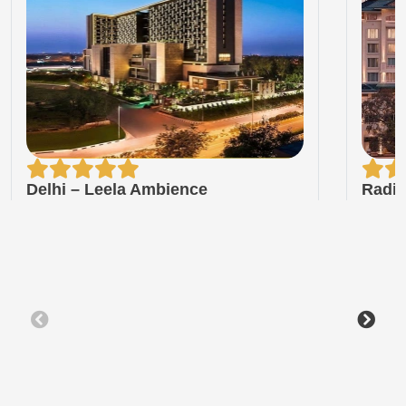
Delhi – Leela Ambience
Radis