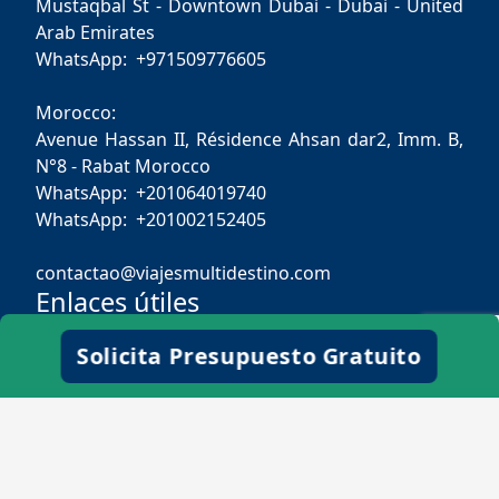
Mustaqbal St - Downtown Dubai - Dubai - United
Arab Emirates
WhatsApp: +971509776605
Morocco:
Avenue Hassan II, Résidence Ahsan dar2, Imm. B,
N°8 - Rabat Morocco
WhatsApp: +201064019740
WhatsApp: +201002152405
contactao@viajesmultidestino.com
Enlaces útiles
Blog
Solicita Presupuesto Gratuito
Contáctanos
Guía de viajes
Viaje Personalizado
Sobre Nosotros
Términos y Condiciones