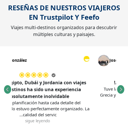
RESEÑAS DE NUESTROS VIAJEROS
EN
Trustpilot
Y
Feefo
Viajes multi-destinos organizados para descubrir
múltiples culturas y paisajes.
María González
Jo
Viajar a Egipto, Dubái y Jordania con viajes
Tuve 
multidestinos ha sido una experiencia
Grecia 
absolutamente inolvidable.
Desde la planificación hasta cada detalle del
recorrido, todo estuvo perfectamente organizado. La
calidad del servic...
sigue leyendo