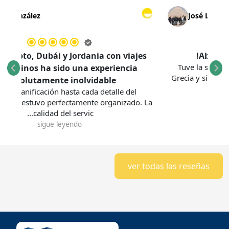
María González
José Lu
jar a Egipto, Dubái y Jordania con viajes
Tuve la su
multidestinos ha sido una experiencia
Grecia y si
absolutamente inolvidable.
Desde la planificación hasta cada detalle del
rrido, todo estuvo perfectamente organizado. La
calidad del servic...
sigue leyendo
ver todas las reseñas