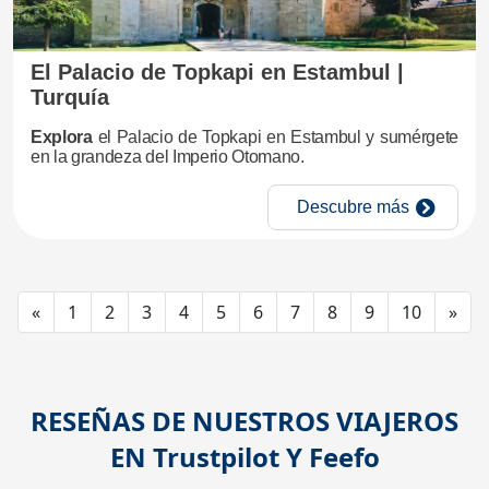
El Palacio de Topkapi en Estambul |
Turquía
Explora
el Palacio de Topkapi en Estambul y sumérgete
en la grandeza del Imperio Otomano.
Descubre más
Previous
Nex
«
1
2
3
4
5
6
7
8
9
10
»
RESEÑAS DE NUESTROS VIAJEROS
EN
Trustpilot
Y
Feefo