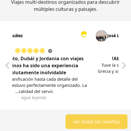
Viajes multi-destinos organizados para descubrir
múltiples culturas y paisajes.
María González
José 
iajar a Egipto, Dubái y Jordania con viajes
Tuve la 
multidestinos ha sido una experiencia
Grecia y s
absolutamente inolvidable.
Desde la planificación hasta cada detalle del
orrido, todo estuvo perfectamente organizado. La
calidad del servic...
sigue leyendo
ver todas las reseñas