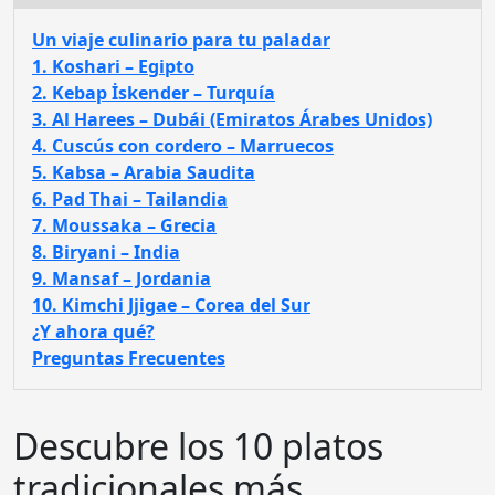
Un viaje culinario para tu paladar
1. Koshari – Egipto
2. Kebap İskender – Turquía
3. Al Harees – Dubái (Emiratos Árabes Unidos)
4. Cuscús con cordero – Marruecos
5. Kabsa – Arabia Saudita
6. Pad Thai – Tailandia
7. Moussaka – Grecia
8. Biryani – India
9. Mansaf – Jordania
10. Kimchi Jjigae – Corea del Sur
¿Y ahora qué?
Preguntas Frecuentes
Descubre los 10 platos
tradicionales más